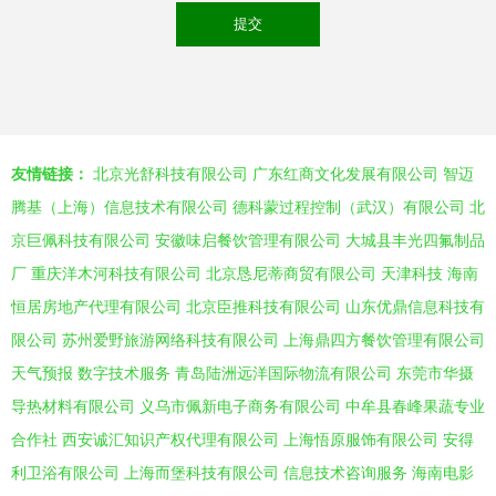
友情链接：
北京光舒科技有限公司
广东红商文化发展有限公司
智迈
腾基（上海）信息技术有限公司
德科蒙过程控制（武汉）有限公司
北
京巨佩科技有限公司
安徽味启餐饮管理有限公司
大城县丰光四氟制品
厂
重庆洋木河科技有限公司
北京恳尼蒂商贸有限公司
天津科技
海南
恒居房地产代理有限公司
北京臣推科技有限公司
山东优鼎信息科技有
限公司
苏州爱野旅游网络科技有限公司
上海鼎四方餐饮管理有限公司
天气预报
数字技术服务
青岛陆洲远洋国际物流有限公司
东莞市华摄
导热材料有限公司
义乌市佩新电子商务有限公司
中牟县春峰果蔬专业
合作社
西安诚汇知识产权代理有限公司
上海悟原服饰有限公司
安得
利卫浴有限公司
上海而堡科技有限公司
信息技术咨询服务
海南电影