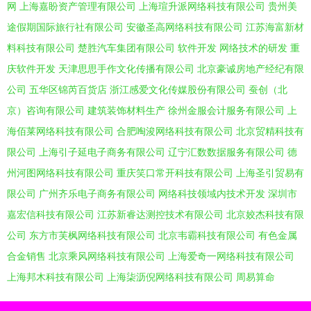
网
上海嘉盼资产管理有限公司
上海瑄升派网络科技有限公司
贵州美
途假期国际旅行社有限公司
安徽圣高网络科技有限公司
江苏海富新材
料科技有限公司
楚胜汽车集团有限公司
软件开发
网络技术的研发
重
庆软件开发
天津思思手作文化传播有限公司
北京豪诚房地产经纪有限
公司
五华区锦芮百货店
浙江感爱文化传媒股份有限公司
蚕创（北
京）咨询有限公司
建筑装饰材料生产
徐州金服会计服务有限公司
上
海佰莱网络科技有限公司
合肥啕浚网络科技有限公司
北京贸精科技有
限公司
上海引子延电子商务有限公司
辽宁汇数数据服务有限公司
德
州河图网络科技有限公司
重庆笑口常开科技有限公司
上海圣引贸易有
限公司
广州齐乐电子商务有限公司
网络科技领域内技术开发
深圳市
嘉宏信科技有限公司
江苏新睿达测控技术有限公司
北京姣杰科技有限
公司
东方市芙枫网络科技有限公司
北京韦霸科技有限公司
有色金属
合金销售
北京乘风网络科技有限公司
上海爱奇一网络科技有限公司
上海邦木科技有限公司
上海柒沥倪网络科技有限公司
周易算命